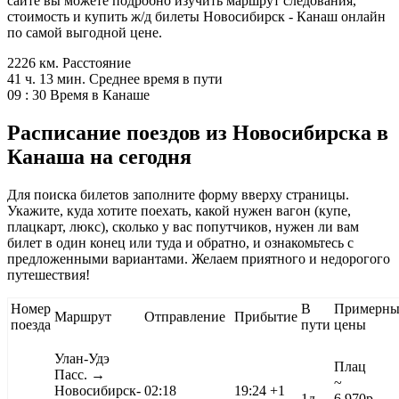
сайте вы можете подробно изучить маршрут следования,
стоимость и купить ж/д билеты Новосибирск - Канаш онлайн
по самой выгодной цене.
2226 км.
Расстояние
41 ч. 13 мин.
Среднее время в пути
09 : 30
Время в Канаше
Расписание поездов из Новосибирска в
Канаша на сегодня
Для поиска билетов заполните форму вверху страницы.
Укажите, куда хотите поехать, какой нужен вагон (купе,
плацкарт, люкс), сколько у вас попутчиков, нужен ли вам
билет в один конец или туда и обратно, и ознакомьтесь с
предложенными вариантами. Желаем приятного и недорогого
путешествия!
Номер
В
Примерны
Маршрут
Отправление
Прибытие
поезда
пути
цены
Улан-Удэ
Плац
Пасс.
→
~
Новосибирск-
02:18
19:24
+1
1д
6 970
р.