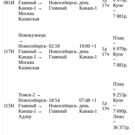
081И
Главный →
Новосибирск-
день
17ч
Купе
Канаш-1 →
Главный
Канаш-1
~
Москва
7 881
р.
Казанская
Новокузнецк
Плац
→
~
Новосибирск-
02:18
19:00
+1
1д
6 970
р.
117Н
Главный →
Новосибирск-
день
17ч
Купе
Канаш-1 →
Главный
Канаш-1
~
Москва
7 881
р.
Казанская
Плац
~
Томск-2
→
9 253
р.
Новосибирск-
18:54
07:48
+1
Купе
1д
115Н
Главный →
Новосибирск-
день
~
13ч
Канаш-1 →
Главный
Канаш-1
7 690
р.
Адлер
Люкс
~
36 371
р.