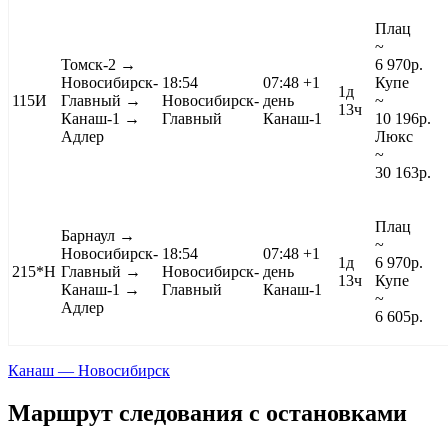
Плац
~
Томск-2
→
6 970
р.
Новосибирск-
18:54
07:48
+1
Купе
1д
115И
Главный →
Новосибирск-
день
~
13ч
Канаш-1 →
Главный
Канаш-1
10 196
р.
Адлер
Люкс
~
30 163
р.
Плац
Барнаул
→
~
Новосибирск-
18:54
07:48
+1
1д
6 970
р.
215*Н
Главный →
Новосибирск-
день
13ч
Купе
Канаш-1 →
Главный
Канаш-1
~
Адлер
6 605
р.
Канаш — Новосибирск
Маршрут следования с остановками