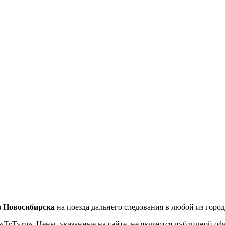
з Новосибирска
на поезда дальнего следования в любой из горо
«ТуТу.ru». Цены, указанные на сайте, не являются публичной о