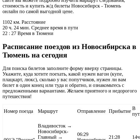
сайте вы можете подробно изучить маршрут следования,
стоимость и купить ж/д билеты Новосибирск - Тюмень
онлайн по самой выгодной цене.
1102 км.
Расстояние
20 ч. 24 мин.
Среднее время в пути
22 : 27
Время в Тюмени
Расписание поездов из Новосибирска в
Тюмень на сегодня
Для поиска билетов заполните форму вверху страницы.
Укажите, куда хотите поехать, какой нужен вагон (купе,
плацкарт, люкс), сколько у вас попутчиков, нужен ли вам
билет в один конец или туда и обратно, и ознакомьтесь с
предложенными вариантами. Желаем приятного и недорогого
путешествия!
В
Номер поезда
Маршрут
Отправление
Прибытие
пут
Владивосток
→
Новосибирск-
06:29
Главный →
21:28
14ч
001Э
"Россия"
Новосибирск-