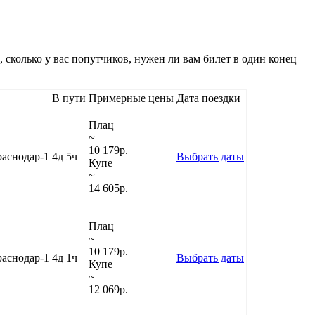
, сколько у вас попутчиков, нужен ли вам билет в один конец
В пути
Примерные цены
Дата поездки
Плац
~
10 179
р.
аснодар-1
4д 5ч
Выбрать даты
Купе
~
14 605
р.
Плац
~
10 179
р.
аснодар-1
4д 1ч
Выбрать даты
Купе
~
12 069
р.