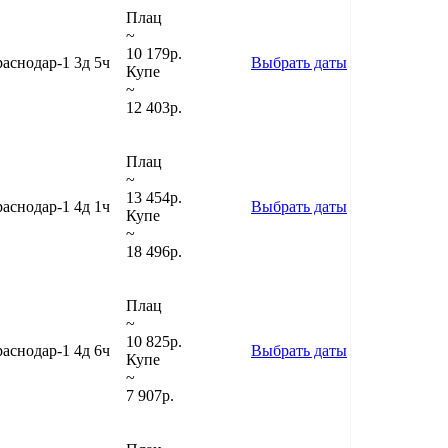
Плац
~
10 179
р.
аснодар-1
3д 5ч
Выбрать даты
Купе
~
12 403
р.
Плац
~
13 454
р.
аснодар-1
4д 1ч
Выбрать даты
Купе
~
18 496
р.
Плац
~
10 825
р.
аснодар-1
4д 6ч
Выбрать даты
Купе
~
7 907
р.