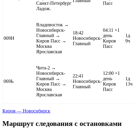
Главный
Санкт-Петербург
Пасс
Ладож.
Владивосток
→
Новосибирск-
04:11
+1
18:42
Главный →
день
1д
009Н
Новосибирск-
Киров Пасс →
Киров
9ч
Главный
Москва
Пасс
Ярославская
Чита-2
→
Новосибирск-
12:00
+1
22:41
Главный →
день
1д
069Ь
Новосибирск-
Киров Пасс →
Киров
13ч
Главный
Москва
Пасс
Ярославская
Киров — Новосибирск
Маршрут следования с остановками