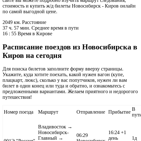
сайте вы можете подробно изучить маршрут следования,
стоимость и купить ж/д билеты Новосибирск - Киров онлайн
по самой выгодной цене.
2049 км.
Расстояние
37 ч. 57 мин.
Среднее время в пути
16 : 55
Время в Кирове
Расписание поездов из Новосибирска в
Киров на сегодня
Для поиска билетов заполните форму вверху страницы.
Укажите, куда хотите поехать, какой нужен вагон (купе,
плацкарт, люкс), сколько у вас попутчиков, нужен ли вам
билет в один конец или туда и обратно, и ознакомьтесь с
предложенными вариантами. Желаем приятного и недорогого
путешествия!
В
Номер поезда
Маршрут
Отправление
Прибытие
пут
Владивосток
→
Новосибирск-
16:24
+1
06:29
Главный →
день
1д
001Э
"Россия"
Новосибирск-