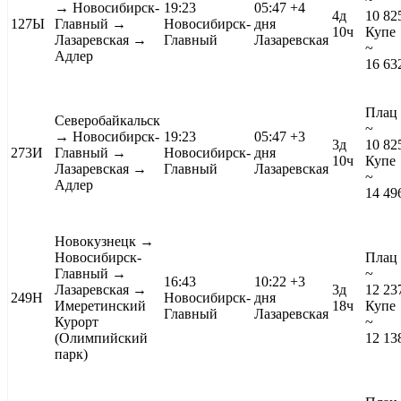
→ Новосибирск-
19:23
05:47
+4
4д
10 82
127Ы
Главный →
Новосибирск-
дня
10ч
Купе
Лазаревская →
Главный
Лазаревская
~
Адлер
16 63
Плац
Северобайкальск
~
→ Новосибирск-
19:23
05:47
+3
3д
10 82
273И
Главный →
Новосибирск-
дня
10ч
Купе
Лазаревская →
Главный
Лазаревская
~
Адлер
14 49
Новокузнецк
→
Новосибирск-
Плац
Главный →
~
16:43
10:22
+3
Лазаревская →
3д
12 23
249Н
Новосибирск-
дня
Имеретинский
18ч
Купе
Главный
Лазаревская
Курорт
~
(Олимпийский
12 13
парк)