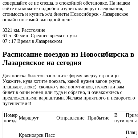
совершайте ее не спеша, в спокойной обстановке. На нашем
сайте вы можете подробно изучить маршрут следования,
стоимость и купить ж/д билеты Новосибирск - Лазаревское
онлайн по самой выгодной цене.
3321 км.
Расстояние
61 ч. 30 мин.
Среднее время в пути
07 : 17
Время в Лазаревском
Расписание поездов из Новосибирска в
Лазаревское на сегодня
Для поиска билетов заполните форму вверху страницы.
Укажите, куда хотите поехать, какой нужен вагон (купе,
плацкарт, люкс), сколько у вас попутчиков, нужен ли вам
билет в один конец или туда и обратно, и ознакомьтесь с
предложенными вариантами. Желаем приятного и недорогого
путешествия!
Номер
В
Прим
Маршрут
Отправление
Прибытие
поезда
пути
цены
Плац
Красноярск Пасс
~