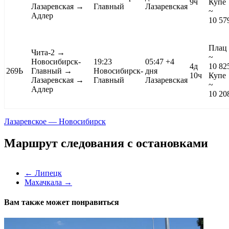
9ч
Купе
Лазаревская →
Главный
Лазаревская
~
Адлер
10 57
Плац
Чита-2
→
~
Новосибирск-
19:23
05:47
+4
4д
10 82
269Ь
Главный →
Новосибирск-
дня
10ч
Купе
Лазаревская →
Главный
Лазаревская
~
Адлер
10 20
Лазаревское — Новосибирск
Маршрут следования с остановками
←
Липецк
Махачкала
→
Вам также может понравиться