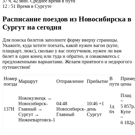
37 ч. 42 мин.
Среднее время в пути
12 : 51
Время в Сургуте
Расписание поездов из Новосибирска в
Сургут на сегодня
Для поиска билетов заполните форму вверху страницы.
Укажите, куда хотите поехать, какой нужен вагон (купе,
плацкарт, люкс), сколько у вас попутчиков, нужен ли вам
билет в один конец или туда и обратно, и ознакомьтесь с
предложенными вариантами. Желаем приятного и недорогого
путешествия!
Номер
В
Приме
Маршрут
Отправление
Прибытие
поезда
пути
цены
Плац
Новокузнецк
→
~
Новосибирск-
04:48
10:46
+1
1д
5 857
р.
137Н
Главный →
Новосибирск-
день
6ч
Купе
Сургут →
Главный
Сургут
~
Нижневартовск-1
6 182
р.